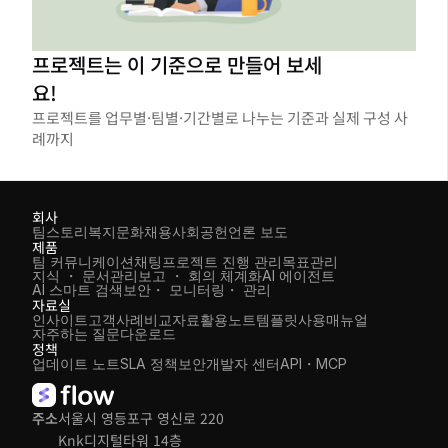
프로젝트는 이 기준으로 만들어 보세
요!
프로젝트를 업무별·팀별·기간별로 나누는 기준과 실제 구성 사
례까지
회사
팀스토리
복지
문화
채용
사회공헌
언론 보도
제품
팀 커뮤니케이션
채팅
프로젝트 진행 관리
목표관리
지식 ・ 문서관리
보고 ・ 회의 체계화
AI 에이전트
AI 스마트 검색
보안・ 모니터링・ 관리
자료실
인사이트
고객사례
비교자료
활용노트
템플릿
사용매뉴얼
자주하는 질문
다운로드
정책
업데이트 노트
SLA 정책
보안
개발자 센터
API・MCP
주소
서울시 영등포구 영신로 220 
Knk디지털타워 14층