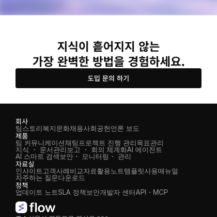
지식이 흩어지지 않는
가장 완벽한 방법을 경험하세요.
도입 문의 하기
회사
팀스토리
복지
문화
채용
사회공헌
언론 보도
제품
팀 커뮤니케이션
채팅
프로젝트 진행 관리
목표관리
지식 ・ 문서관리
보고 ・ 회의 체계화
AI 에이전트
AI 스마트 검색
보안・ 모니터링・ 관리
자료실
인사이트
고객사례
비교자료
활용노트
템플릿
사용매뉴얼
자주하는 질문
다운로드
정책
업데이트 노트
SLA 정책
보안
개발자 센터
API・MCP