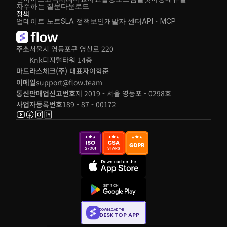
자주하는 질문
다운로드
정책
업데이트 노트
SLA 정책
보안
개발자 센터
API・MCP
주소
서울시 영등포구 영신로 220 
Knk디지털타워 14층
마드라스체크(주) 대표자
이학준
이메일
support@flow.team
통신판매업신고번호
제 2019 - 서울 영등포 - 0298호
사업자등록번호
189 - 87 - 00172
DOWNLOAD THE
DESKTOP APP