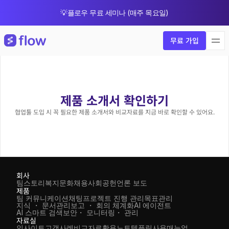
💡플로우 무료 세미나 (매주 목요일)
🎁 8월 한정 업그레이드 프로모션
무료 가입
제품 소개서 확인하기
협업툴 도입 시 꼭 필요한 제품 소개서와 비교자료를 지금 바로 확인할 수 있어요.
회사
팀스토리
복지
문화
채용
사회공헌
언론 보도
제품
팀 커뮤니케이션
채팅
프로젝트 진행 관리
목표관리
지식 ・ 문서관리
보고 ・ 회의 체계화
AI 에이전트
AI 스마트 검색
보안・ 모니터링・ 관리
자료실
인사이트
고객사례
비교자료
활용노트
템플릿
사용매뉴얼