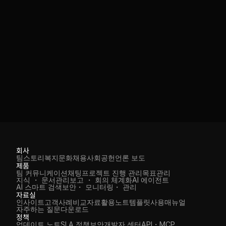
로 차단합니다.

키 등이 포함되며, 형식 일치 방식으로 자동 감지합니다. 관리자
현재 가입된 요금제 플랜과 사용 인원, 일반 AI 사용 현황(누적 사
• 금칙어 설정 : 관리자가 직접 지정한 단어가 포함된 내용은 AI에 
는 항목을 추가하거나 변경할 수 있습니다.
용 횟수), 고급 기능 사용 현황(잔여 횟수 및 총 제공 횟수)을 확인
전송되지 않습니다.
할 수 있습니다. 고급 기능에는 고급 답변 모드, 고급 AI 엔진, 이
미지 생성(고급)이 포함됩니다. 요금제 업그레이드가 필요한 경
우 해당 페이지에서 문의할 수 있습니다.
업무의 모든 순간을 AI와 함께
무료로 시작하기
도입 상담
무료로 시작하기
도입 상담
회사
팀스토리
복지
문화
채용
사회공헌
언론 보도
제품
팀 커뮤니케이션
채팅
프로젝트 진행 관리
목표관리
지식 ・ 문서관리
보고 ・ 회의 체계화
AI 에이전트
AI 스마트 검색
보안・ 모니터링・ 관리
자료실
인사이트
고객사례
비교자료
활용노트
템플릿
사용매뉴얼
자주하는 질문
다운로드
정책
업데이트 노트
SLA 정책
보안
개발자 센터
API・MCP