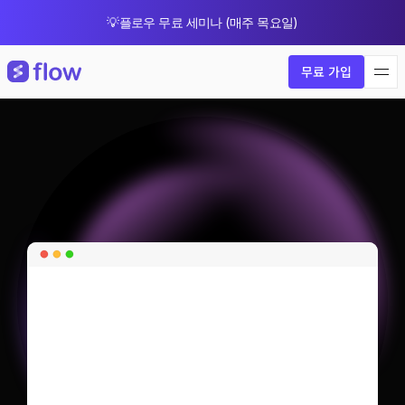
💡플로우 무료 세미나 (매주 목요일)
🎁 8월 한정 업그레이드 프로모션
무료 가입
이용
현황
부터
보안
정책까지
기업의
AI
거버넌스
완성