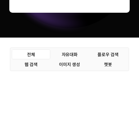
전체
자유대화
플로우 검색
웹 검색
이미지 생성
챗봇
0
911
607
380