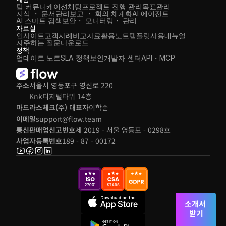
팀 커뮤니케이션
채팅
프로젝트 진행 관리
목표관리
지식 ・ 문서관리
보고 ・ 회의 체계화
AI 에이전트
AI 스마트 검색
보안・ 모니터링・ 관리
자료실
인사이트
고객사례
비교자료
활용노트
템플릿
사용매뉴얼
자주하는 질문
다운로드
정책
업데이트 노트
SLA 정책
보안
개발자 센터
API・MCP
주소
서울시 영등포구 영신로 220 
Knk디지털타워 14층
마드라스체크(주) 대표자
이학준
이메일
support@flow.team
통신판매업신고번호
제 2019 - 서울 영등포 - 0298호
사업자등록번호
189 - 87 - 00172
소개서 
받기