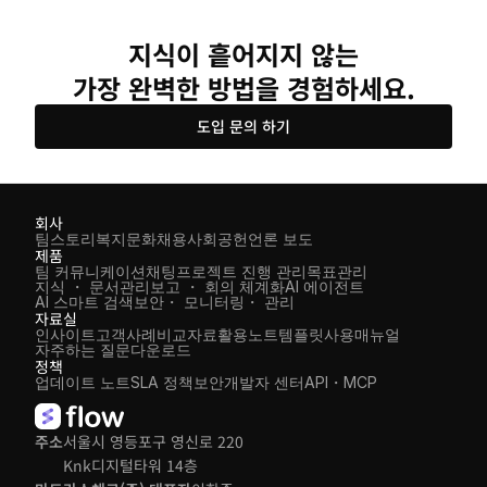
지식이 흩어지지 않는
가장 완벽한 방법을 경험하세요.
도입 문의 하기
회사
팀스토리
복지
문화
채용
사회공헌
언론 보도
제품
팀 커뮤니케이션
채팅
프로젝트 진행 관리
목표관리
지식 ・ 문서관리
보고 ・ 회의 체계화
AI 에이전트
AI 스마트 검색
보안・ 모니터링・ 관리
자료실
인사이트
고객사례
비교자료
활용노트
템플릿
사용매뉴얼
자주하는 질문
다운로드
정책
업데이트 노트
SLA 정책
보안
개발자 센터
API・MCP
주소
서울시 영등포구 영신로 220 
Knk디지털타워 14층