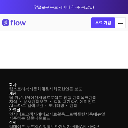
💡플로우 무료 세미나 (매주 목요일)
🎁 8월 한정 업그레이드 프로모션
무료 가입
회사
팀스토리
복지
문화
채용
사회공헌
언론 보도
제품
팀 커뮤니케이션
채팅
프로젝트 진행 관리
목표관리
지식 ・ 문서관리
보고 ・ 회의 체계화
AI 에이전트
AI 스마트 검색
보안・ 모니터링・ 관리
자료실
인사이트
고객사례
비교자료
활용노트
템플릿
사용매뉴얼
자주하는 질문
다운로드
정책
업데이트 노트
SLA 정책
보안
개발자 센터
API・MCP