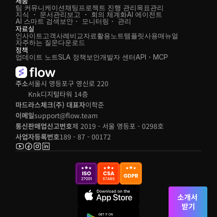
제품
팀 커뮤니케이션
채팅
프로젝트 진행 관리
목표관리
지식 ・ 문서관리
보고 ・ 회의 체계화
AI 에이전트
AI 스마트 검색
보안・ 모니터링・ 관리
자료실
인사이트
고객사례
비교자료
활용노트
템플릿
사용매뉴얼
자주하는 질문
다운로드
정책
업데이트 노트
SLA 정책
보안
개발자 센터
API・MCP
주소
서울시 영등포구 영신로 220 
Knk디지털타워 14층
마드라스체크(주) 대표자
이학준
이메일
support@flow.team
통신판매업신고번호
제 2019 - 서울 영등포 - 0298호
사업자등록번호
189 - 87 - 00172
소개서 
받기