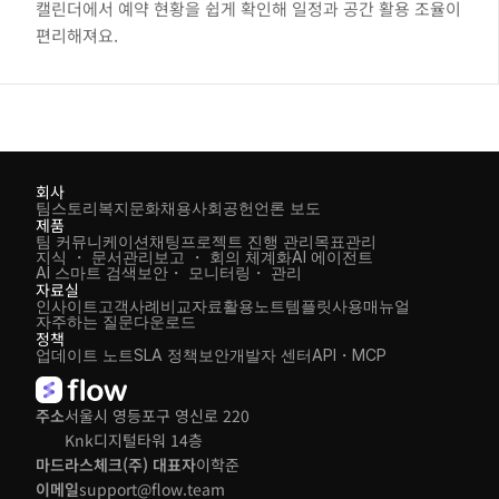
캘린더에서 예약 현황을 쉽게 확인해 일정과 공간 활용 조율이 
편리해져요.
회사
팀스토리
복지
문화
채용
사회공헌
언론 보도
제품
팀 커뮤니케이션
채팅
프로젝트 진행 관리
목표관리
지식 ・ 문서관리
보고 ・ 회의 체계화
AI 에이전트
AI 스마트 검색
보안・ 모니터링・ 관리
자료실
인사이트
고객사례
비교자료
활용노트
템플릿
사용매뉴얼
자주하는 질문
다운로드
정책
업데이트 노트
SLA 정책
보안
개발자 센터
API・MCP
주소
서울시 영등포구 영신로 220 
Knk디지털타워 14층
마드라스체크(주) 대표자
이학준
이메일
support@flow.team