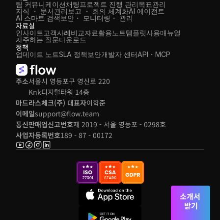
팀 커뮤니케이션
채팅
프로젝트 진행 관리
목표관리
지식 ・ 문서관리
보고 ・ 회의 체계화
AI 에이전트
AI 스마트 검색
보안・ 모니터링・ 관리
자료실
인사이트
고객사례
비교자료
활용노트
템플릿
사용매뉴얼
자주하는 질문
다운로드
정책
업데이트 노트
SLA 정책
보안
개발자 센터
API・MCP
주소
서울시 영등포구 영신로 220 
Knk디지털타워 14층
마드라스체크(주) 대표자
이학준
이메일
support@flow.team
통신판매업신고번호
제 2019 - 서울 영등포 - 0298호
사업자등록번호
189 - 87 - 00172
소개서 
받기