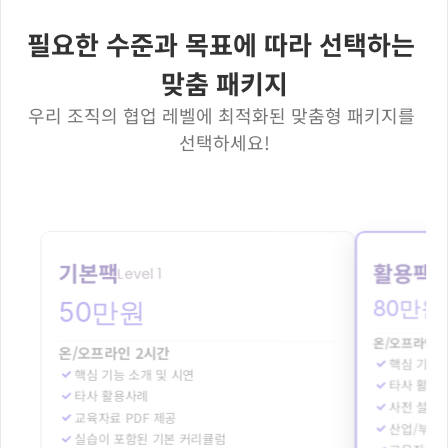
필요한 수준과 목표에 따라 선택하는 
맞춤 패키지
우리 조직의 협업 레벨에 최적화된 맞춤형 패키지를 
선택하세요!
기본팩
활용팩
Level 1
Le
80만원
50만원
온/오프라인 
온/오프라인 2시간
핵심 기능 
핵심 기능 소개 및 시연
타사 활용
타사 활용사례
사전 설문 
교육자료 PDF 제공
산업/부서/
실습이 포함된 기본 커리큘럼