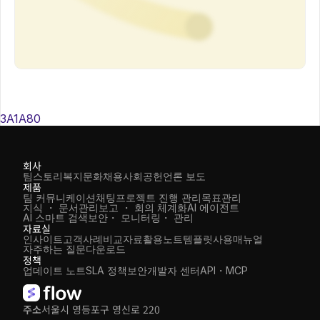
3A1A80
회사
팀스토리
복지
문화
채용
사회공헌
언론 보도
제품
팀 커뮤니케이션
채팅
프로젝트 진행 관리
목표관리
지식 ・ 문서관리
보고 ・ 회의 체계화
AI 에이전트
AI 스마트 검색
보안・ 모니터링・ 관리
자료실
인사이트
고객사례
비교자료
활용노트
템플릿
사용매뉴얼
자주하는 질문
다운로드
정책
업데이트 노트
SLA 정책
보안
개발자 센터
API・MCP
주소
서울시 영등포구 영신로 220 