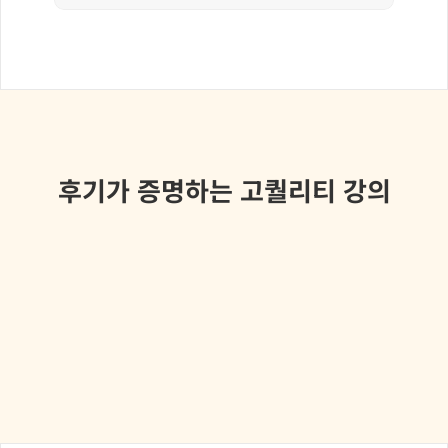
후기가 증명하는 고퀄리티 강의
제조업 S사 HR팀장
협업툴 입문자도 바로 쓰게 만든 교육
협업툴이 처음이라 막막했는데, 우리 팀에 필요한 기초 위주로
쉽게 알려주셔서 신입사원부터 관리자까지 빠르게 적응했습니다