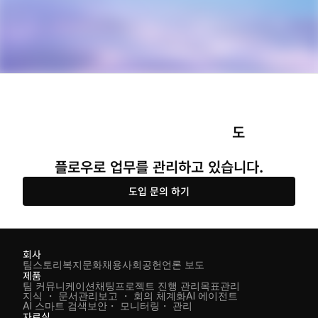
도 
플로우로 업무를 관리하고 있습니다.
도입 문의 하기
회사
팀스토리
복지
문화
채용
사회공헌
언론 보도
제품
팀 커뮤니케이션
채팅
프로젝트 진행 관리
목표관리
지식 ・ 문서관리
보고 ・ 회의 체계화
AI 에이전트
AI 스마트 검색
보안・ 모니터링・ 관리
자료실