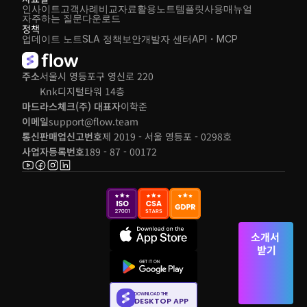
인사이트
고객사례
비교자료
활용노트
템플릿
사용매뉴얼
자주하는 질문
다운로드
정책
업데이트 노트
SLA 정책
보안
개발자 센터
API・MCP
주소
서울시 영등포구 영신로 220 
Knk디지털타워 14층
마드라스체크(주) 대표자
이학준
이메일
support@flow.team
통신판매업신고번호
제 2019 - 서울 영등포 - 0298호
사업자등록번호
189 - 87 - 00172
소개서 
받기
DOWNLOAD THE
DESKTOP APP