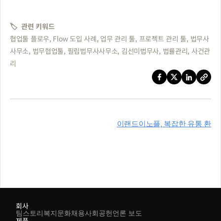
🏷️  관련 키워드 
협업툴 플로우, Flow 도입 사례, 업무 관리 툴, 프로젝트 관리 툴, 법무사
사무소, 법무협업툴, 필립법무사사무소, 김선미법무사, 법률관리, 사건관
리
이랜드이노플, 복잡한 유통 환
경 속에서 ‘하나의 소통 방식’을 
만들기까지
회사
팀스토리
복지
문화
채용
사회공헌
언론 보도
제품