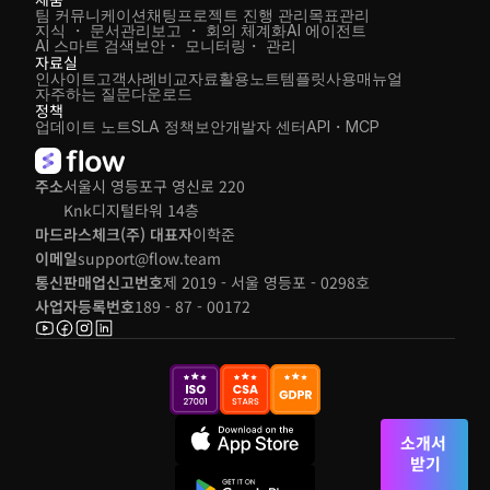
팀 커뮤니케이션
채팅
프로젝트 진행 관리
목표관리
지식 ・ 문서관리
보고 ・ 회의 체계화
AI 에이전트
AI 스마트 검색
보안・ 모니터링・ 관리
자료실
인사이트
고객사례
비교자료
활용노트
템플릿
사용매뉴얼
자주하는 질문
다운로드
정책
업데이트 노트
SLA 정책
보안
개발자 센터
API・MCP
주소
서울시 영등포구 영신로 220 
Knk디지털타워 14층
마드라스체크(주) 대표자
이학준
이메일
support@flow.team
통신판매업신고번호
제 2019 - 서울 영등포 - 0298호
사업자등록번호
189 - 87 - 00172
소개서 
받기