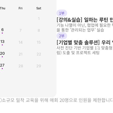
Thu
Fri
Sat
1부
[강의&실습] 일하는 루틴 만
1
기능 나열이 아닌, 협업에 필요한 
을 통한 '관리되는 업무' 실습
6
7
8
2부
[기업별 맞춤 솔루션] 우리 
13
14
15
사전 진단 기반 기업별 1:1 맞춤
림) 도출 및 프로젝트 세팅
20
21
22
무료로 신청하기
27
28
29
소규모 밀착 교육을 위해 매회 20명으로 인원을 제한합니다